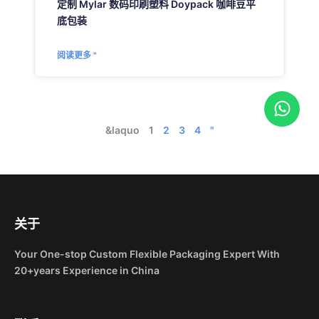
定制 Mylar 数码印刷塑料 Doypack 咖啡豆平
底包装
阅读更多 "
W
h
a
&laquo
1
2
3
4
"
t
s
a
p
p
关于
Your One-stop Custom Flexible Packaging Expert With
20+years Experience in China