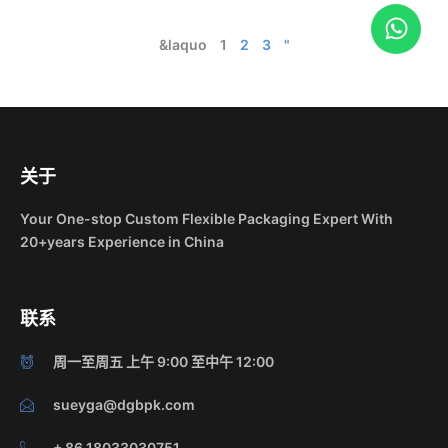
W
h
&laquo
1
2
3
"
a
t
s
a
p
关于
p
Your One-stop Custom Flexible Packaging Expert With
20+years Experience in China
联系
周一至周五 上午 9:00 至中午 12:00
sueyga@dgbpk.com
+ 86 18033030751