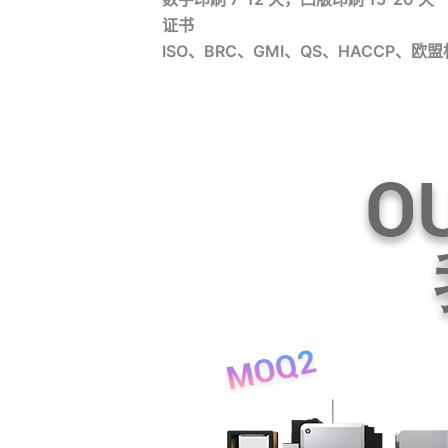
证书
ISO、BRC、GMI、QS、HACCP、欧